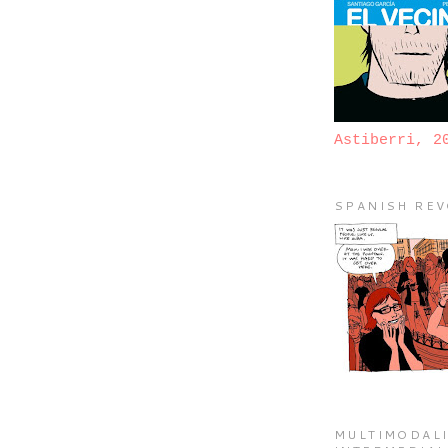
Astiberri, 2
SPANISH REV
MULTIMODALI