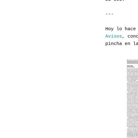
---
Hoy lo hace
Avisos
, con
pincha en l