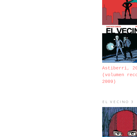
Astiberri, 2
(volumen rec
2009)
EL VECINO 3