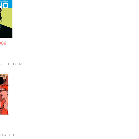
009
OLUTION
DAD E