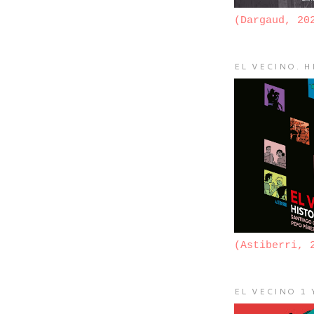
(Dargaud, 20
EL VECINO. H
(Astiberri, 
EL VECINO 1 