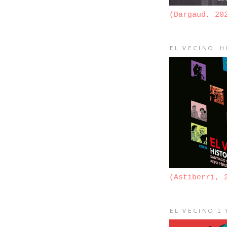
(Dargaud, 20
EL VECINO. H
(Astiberri, 
EL VECINO 1 