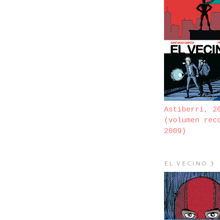
Astiberri, 2
(volumen rec
2009)
EL VECINO 3