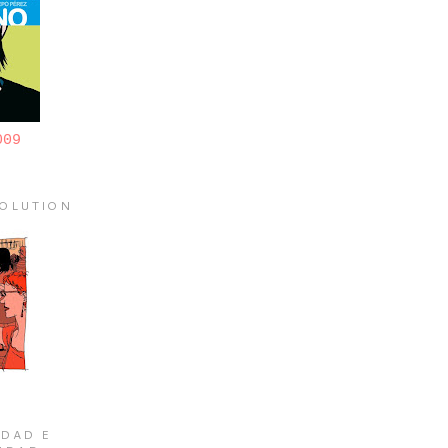
009
OLUTION
DAD E