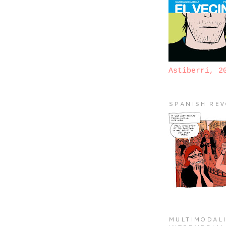
Astiberri, 2
SPANISH REV
MULTIMODALI