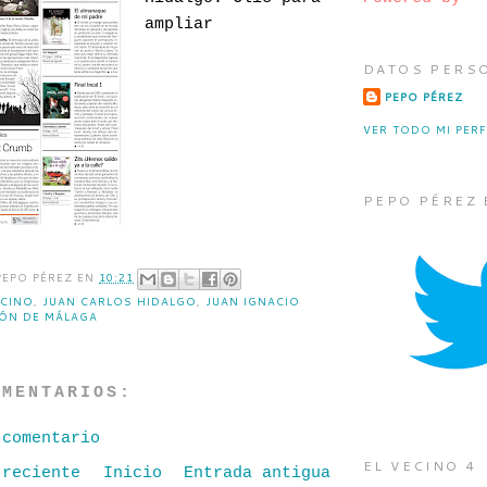
ampliar
DATOS PERS
PEPO PÉREZ
VER TODO MI PERF
PEPO PÉREZ 
PEPO PÉREZ
EN
10:21
ECINO
,
JUAN CARLOS HIDALGO
,
JUAN IGNACIO
IÓN DE MÁLAGA
OMENTARIOS:
 comentario
EL VECINO 4
 reciente
Inicio
Entrada antigua